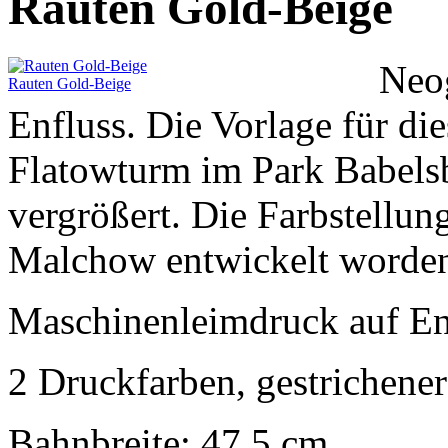
Rauten Gold-Beige
Neog
Rauten Gold-Beige
Enfluss. Die Vorlage für di
Flatowturm im Park Babels
vergrößert. Die Farbstellun
Malchow entwickelt worde
Maschinenleimdruck auf En
2 Druckfarben, gestrichene
Bahnbreite: 47,5 cm