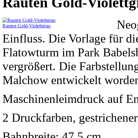
Rauten Gold-Violettg
Neog
Rauten Gold-Violettgrau
Einfluss. Die Vorlage für d
Flatowturm im Park Babels
vergrößert. Die Farbstellun
Malchow entwickelt worde
Maschinenleimdruck auf En
2 Druckfarben, gestrichene
Bahnbreite: 47,5 cm